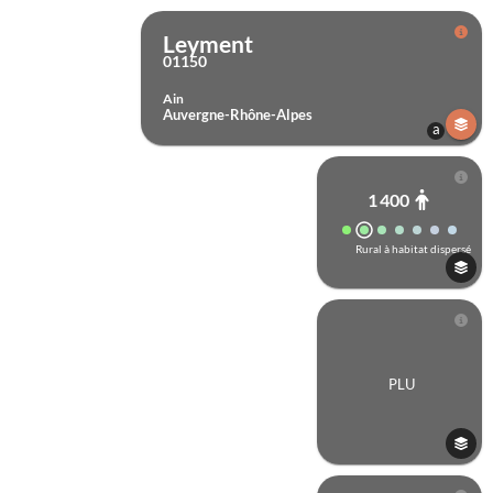
Leyment
01150
Ain
Auvergne-Rhône-Alpes
a
Titulaires
État
Région
Département
Commune
Public
Entreprise
Office HLM
Autre
cadastraux
1 400
Rural à habitat dispersé
PLU
(01150)
, recherchez
ci-dessous.