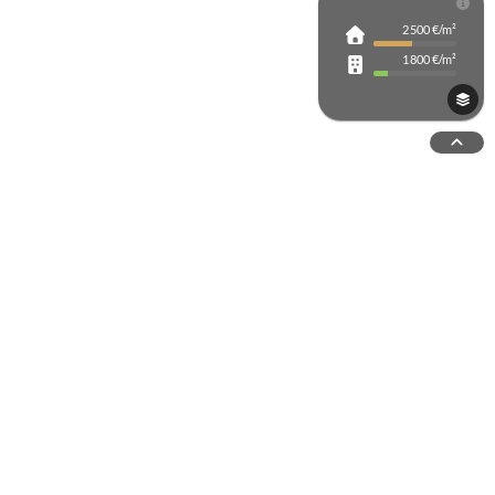
2 500 €/m²
rche avancée
1 800 €/m²
Tout ouvrir
 étendues du