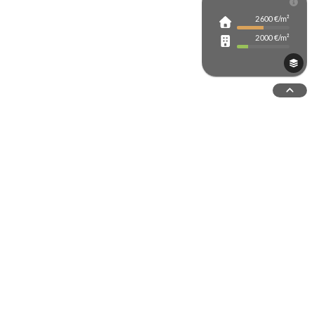
2 600 €/m²
rche avancée
2 000 €/m²
Tout ouvrir
étendues du