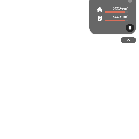
5 000 €/m²
rche avancée
5 000 €/m²
Tout ouvrir
 étendues du