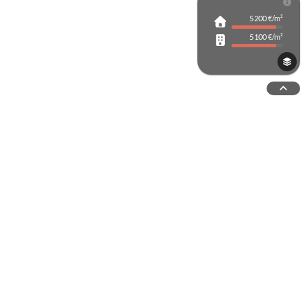
5 200 €/m²
rche avancée
5 100 €/m²
Tout ouvrir
ins étendues du